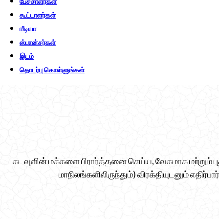
பேச்சாளர்கள்
கூட்டாளர்கள்
மீடியா
ஸ்பான்சர்கள்
இடம்
தொடர்பு கொள்ளுங்கள்
கடவுளின் மக்களை பிரார்த்தனை செய்ய, வேகமாக மற்றும் பு
மாநிலங்களிலிருந்தும்) விரக்தியுடனும் எதிர்பா