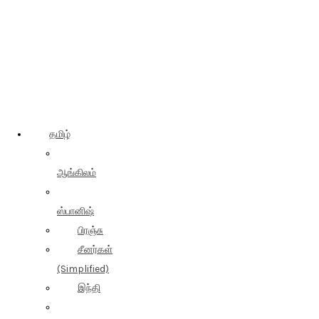
தமிழ்
ஆங்கிலம்
ஸ்பானிஷ்
பிரஞ்சு
சீனர்கள்
(Simplified)
இந்தி