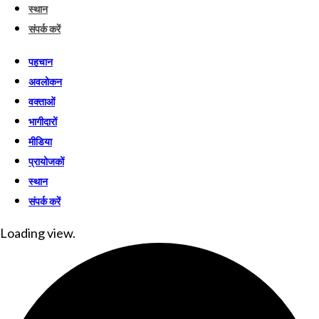
स्थान
संपर्क करें
पहचान
अवलोकन
वक्ताओं
भागीदारों
मीडिया
प्रायोजकों
स्थान
संपर्क करें
Loading view.