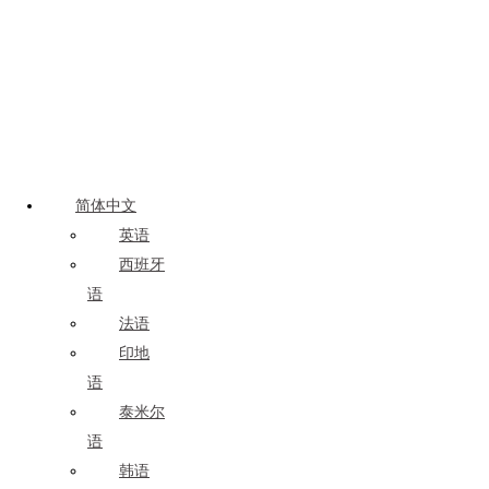
简体中文
英语
西班牙
语
法语
印地
语
泰米尔
语
韩语