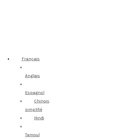
Français
Anglais
Espagnol
Chinois
simplifié
Hindi
Tamoul